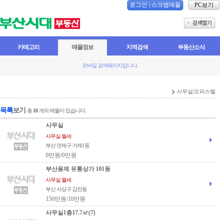
로그인
|
스크랩매물
PC보기
카테고리
매물정보
지역검색
부동산소식
모바일 검색페이지입니다.
사무실|오피스텔
목록
보기
총
10
개의 매물이 있습니다.
사무실
사무실 월세
부산 연제구 거제1동
0만원/0만원
부산용제 유통상가 101동
사무실 월세
부산 사상구 감전동
150만원/10만원
사무실1층17.7㎡(7)