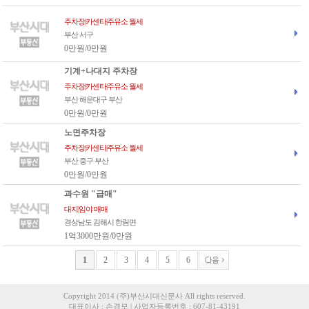
주차장|카센타|주유소 월세
부산 서구
0만원/0만원
기계+나대지 주차장
주차장|카센타|주유소 월세
부산 해운대구 부산
0만원/0만원
노면주차장
주차장|카센타|주유소 월세
부산 중구 부산
0만원/0만원
과수원 "급매"
대지|임야 매매
경상남도 김해시 한림면
1억3000만원/0만원
1
2
3
4
5
6
Copyright 2014 (주)부산시대신문사 All rights reserved.
대표이사 : 손경모 | 사업자등록번호 : 607-81-43191