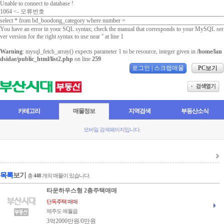
Unable to connect to database !
1064 <- 오류번호
select * from bd_boodong_category where number =
You have an error in your SQL syntax; check the manual that corresponds to your MySQL ser
ver version for the right syntax to use near '' at line 1
Warning
: mysql_fetch_array() expects parameter 1 to be resource, integer given in
/home/lan
dsidae/public_html/list2.php
on line
259
로그인
|
스크랩매물
PC보기
카테고리
매물정보
지역검색
부동산소식
모바일 검색페이지입니다.
목록
보기
총
448
개의 매물이 있습니다.
타운하우스형 2층주택매매
단독주택 매매
제주도 애월읍
3억2000만원/0만원