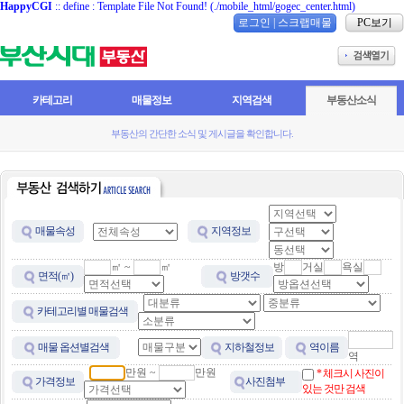
HappyCGI
:: define : Template File Not Found! (./mobile_html/gogec_center.html)
로그인
|
스크랩매물
PC보기
카테고리
매물정보
지역검색
부동산소식
부동산의 간단한 소식 및 게시글을 확인합니다.
매물속성
지역정보
㎡ ~
㎡
방
거실
욕실
면적(㎡)
방갯수
카테고리별 매물검색
매물 옵션별검색
지하철정보
역이름
역
만원 ~
만원
* 체크시 사진이
가격정보
사진첨부
있는 것만 검색