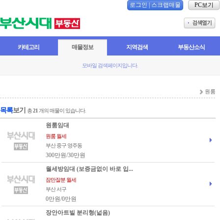
로그인
|
스크랩매물
PC보기
카테고리
매물정보
지역검색
부동산소식
모바일 검색페이지입니다.
원룸
목록
보기
총
21
개의 매물이 있습니다.
원룸임대
원룸 월세
부산 중구 영주동
300만원/30만원
월세방임대 (보증금없이 바로 입...
잠만잘분 월세
부산 서구
0만원/0만원
장안아트빌 분리형(넓음)