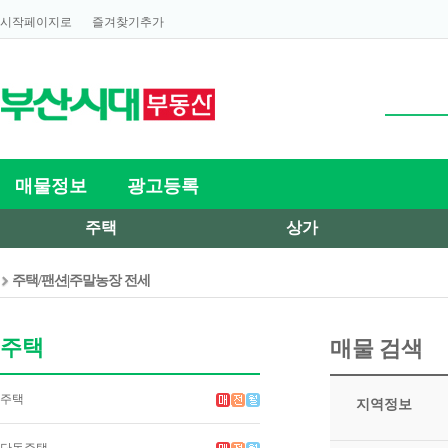
시작페이지로
즐겨찾기추가
매물정보
광고등록
주택
상가
주택/팬션|주말농장 전세
주택
매물 검색
주택
지역정보