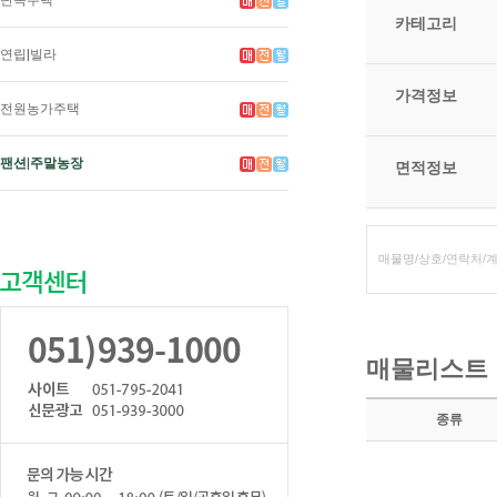
단독주택
카테고리
연립|빌라
가격정보
전원농가주택
팬션|주말농장
면적정보
매물리스트
종류