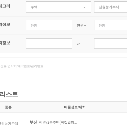
테고리
주택
전원농가주택
격정보
만원~
적정보
㎡~
리스트
종류
매물정보/위치
부산
예쁜/2층주택(휘겔빌리...
전원농가주택