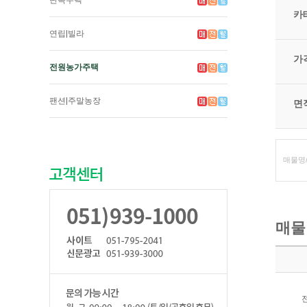
단독주택
카
연립|빌라
가
전원농가주택
팬션|주말농장
면
매물