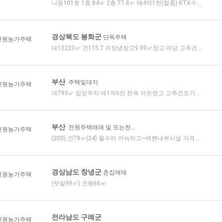
나동101호 1층:84㎡ 2층:77.8㎡ 매4억1천(절충) KTX수...
경상북도 봉화군
단독주택
전원농가주택
대13223㎡ 건115.7 저장냉장고9.99㎡창고.마당 고추건...
부산
주택및대지
전원농가주택
대793㎡ 집앞주차 매1억6천 한옥 저온창고 고추건조기...
부산
전원주택매매 및 또는전...
전원농가주택
(200) 건79㎡(24) 올수리 아늑하고~예쁜내부시설 가격...
경상남도 창녕군
촌집매매
전원농가주택
(텃밭99㎡) 건평66㎡
전라남도 구례군
전원농가주택