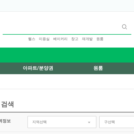
헬스
미용실
베이커리
창고
재개발
원룸
아파트/분양권
원룸
 검색
역정보
지역선택
구선택