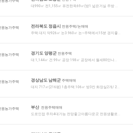
전원농가주택
대990㎡ 전1,155㎡ 퓨전한옥69㎡(방1 넓은거실 주방 ...
전라북도 정읍시
전원주택/논매매
전원농가주택
주택.대지 약926㎡ 논3.960㎡ 논~주택에서15분 경지좋...
경기도 양평군
전원주택
전원농가주택
대:1,144㎡ 건:99㎡ 공장:198㎡ 공장에서 월세80만나...
경상남도 남해군
주택매매
전원농가주택
대지 717㎡(216평) 1층주택:106㎡ 방3칸 화장실2개/ 2...
부산
전원주택매매
전원농가주택
도로인접 주차4대가능 전망좋고아름다운곳 전원생활로...