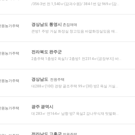
/356-3번 전:1,540㎡(감과수원)/ 384-1번 답:969㎡(감...
경상남도 통영시
촌집매매
전원농가주택
큰방1 주방 거실 화장실 창고있음 바깥화장실있음 매...
전라북도 완주군
전원농가주택
2층주택 1층방2 욕실1/ 2층방1 전2314㎡(공장부지) 바...
경상남도
전원주택
전원농가주택
대288㎡(100) 경량 골조주택 99㎡(30) 방2 욕실 거실...
광주 광역시
전원농가주택
대:283㎡ 연164㎡ 남향 방7 욕실2 감나무식재 텃밭화...
전라남도 고흥군
전원주택