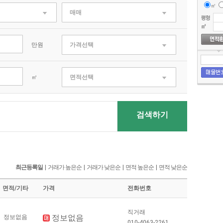
㎡
매매
만원
가격선택
㎡
면적선택
검색하기
최근등록일
|
거래가 높은순
|
거래가 낮은순
|
면적 높은순
|
면적 낮은순
면적/기타
가격
전화번호
직거래
정보없음
정보없음
010-4063-2261