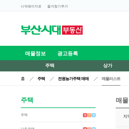
시작페이지로
즐겨찾기추가
매물정보
광고등록
주택
상가
홈
주택
전원농가주택 매매
매물리스트
주택
매물
주택
지