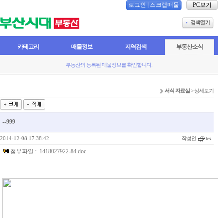
로그인
|
스크랩매물
PC보기
카테고리
매물정보
지역검색
부동산소식
부동산의 등록된 매물정보를 확인합니다.
서식 자료실
> 상세보기
--999
2014-12-08 17:38:42
작성인:
test
첨부파일 :
1418027922-84.doc