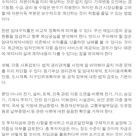
수익이다. 자본이득을 미리 예상하는 것은 쉽지 않다. 가격변동 요인에는 경
기동향, 수급, 금리 등 수많은 변수가 작용한다. 하지만 최근 시장상황을 고려
할 때 자본이득 부분은 보수적으로 계산하는 것이 위험을 줄일 수 있는 방법
이다.
한편 임대수익률은 비교적 정확하게 따져볼 수 있다. 우선 매입시점의 공실
현황을 점검하고 향후 예상공실을 분석해야 한다. 반드시 주의해야 할 점은
임대차계약서에만 의존해서 수익률을 산출하면 낭패를 볼 수 있다는 것이
다. 최근에는 임차인에게 각종 옵션이 서비스로 제공되는 경우가 많다. 때문
에 계약서와 실제 계약내용이 다를 수 있다는 점을 유의해야 한다.
넷째, 각종 서류검토다. 법적 권리관계를 사전에 잘 파악해야 골치 아픈 문제
를 미리 차단할 수 있다. 등기부상 권리관계 및 임대차계약, 토지이용계획확
인원, 도시계획, 지구단위계획여부 등 공적 장부에 대한 법적 검토는 기본이
다.
뿐만 아니라 전기, 설비, 토목, 건축 관련 각종 도면을 비롯해 전기, 가스, 승강
기, 기계식 주차기, 안전 정기검사, 미화관리, 시설관리, 보안 관련 각종 용역
계약, 국세 및 지방세 완납증명서, 환경개선부담금, 교통유발부담금, 도로점
용료 납부증명서 등 관련 서류에 대한 꼼꼼한 확인을 거쳐야 한다.
또 투자자금에 관한 사항을 분석하고 자금조달전략을 구체적으로 설정해 그
적합성 여부를 검토한다. 총 투자자금은 어느 정도 수준이 될 것이며 자금조
달은 어떻게 할 것이며, 차입금을 활용한다면 어떤 조건으로 하는 것이 가장