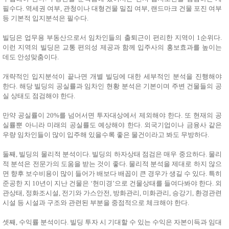
필수다. 역세권 여부, 관청이나 대형건물 밀집 여부, 랜드마크 건물 포진 여부
등 기본적 입지분석은 필수다.
빌딩은 업무용 부동산으로서 임차인들의 출퇴근이 편리한 지역이 1순위다.
이런 지역의 빌딩은 교통 편의성 제공과 함께 입주사의 홍보효과를 높이는
데도 안성맞춤이다.
개략적인 입지분석이 끝나면 개별 빌딩에 대한 세부적인 분석을 진행해야
한다. 해당 빌딩의 공실률과 임차인 현황 분석은 기본이며 주변 건물들의 공
실 상태도 점검해야 한다.
만약 공실률이 20%를 넘어서면 투자대상에서 제외해야 한다. 또 현재의 공
실률뿐 아니라 미래의 공실률도 예상해야 한다. 외국기업이나 금융사 같은
우량 임차인들이 많이 입주해 있을수록 좋은 물건이라고 봐도 무방하다.
둘째, 빌딩의 물리적 분석이다. 빌딩의 하자상태 점검은 매우 중요하다. 물리
적 분석은 전문가의 도움을 받는 것이 좋다. 물리적 분석을 제대로 하지 않으
면 향후 보수비용이 많이 들어가 배보다 배꼽이 큰 경우가 생길 수 있다. 특히
준공한 지 10년이 지난 건물은 ‘현미경’으로 건물상태를 들여다봐야 한다. 외
관상태, 정화조시설, 전기와 가스안전, 방화관리, 미화관리, 승강기, 환경관련
시설 등 시설과 구조와 관련된 부분을 중점적으로 체크해야 한다.
셋째, 수익률 분석이다. 빌딩 투자 시 기대할 수 있는 수익은 자본이득과 임대