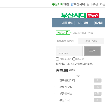
부산시대
닷컴
|
잡
부산시대
|
알바부산
|
자
·
·
·
아파트
매매
원룸
자동로그인
ID 저장
회원가입
l
아이디 찾기
l
비밀번호찾기
건축물갤러리
8
부동산상식
25
부동산이슈
458
부산소식
8