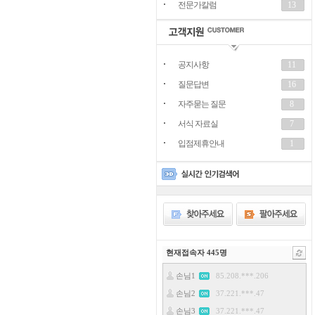
전문가칼럼
13
공지사항
11
질문답변
16
자주묻는 질문
8
서식 자료실
7
입점제휴안내
1
현재접속자
445
명