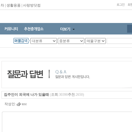
동차
|
생활용품
|
사랑방닷컴
집주인이 외국에 나가 있을때
(
조회
:30390
추천
:2650)
작성인:
test