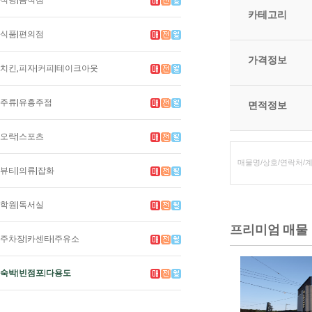
식당|음식점
카테고리
식품|편의점
가격정보
치킨,피자|커피|테이크아웃
주류|유흥주점
면적정보
오락|스포츠
뷰티|의류|잡화
학원|독서실
프리미엄 매물
주차장|카센타|주유소
숙박|빈점포|다용도