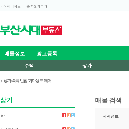
시작페이지로
즐겨찾기추가
매물정보
광고등록
주택
상가
상가/숙박|빈점포|다용도 매매
상가
매물 검색
상가
지역정보