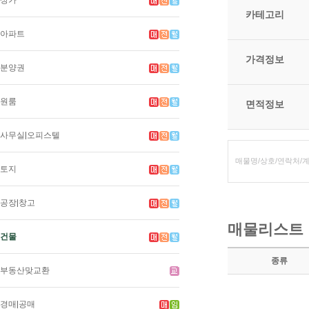
상가
카테고리
아파트
가격정보
분양권
원룸
면적정보
사무실|오피스텔
토지
공장|창고
매물리스트
건물
종류
부동산맞교환
경매|공매