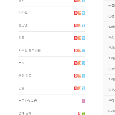
상가
매물
아파트
건평
분양권
엘리
주소
원룸
주차
사무실|오피스텔
지하
토지
도로
공장|창고
지하
건물
입주
특징
부동산맞교환
대지
경매|공매