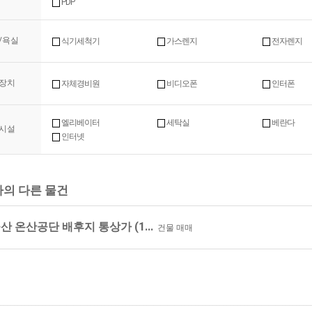
PDP
/욕실
식기세척기
가스렌지
전자렌지
장치
자체경비원
비디오폰
인터폰
엘리베이터
세탁실
베란다
시설
인터넷
의 다른 물건
산 온산공단 배후지 통상가 (1...
건물 매매