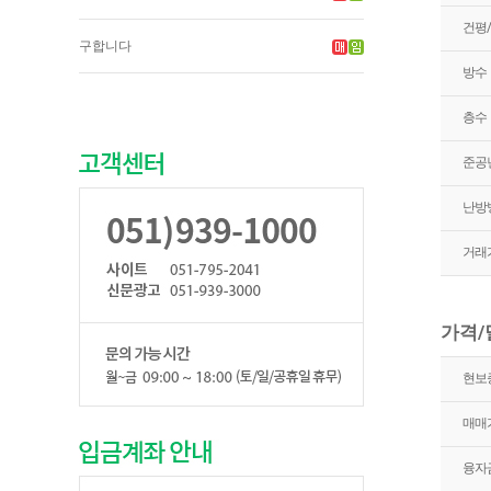
건평
구합니다
방수
층수
준공
난방
거래
가격
현보
매매
융자