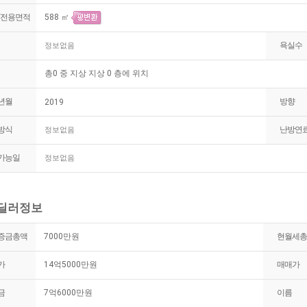
/전용면적
588 ㎡
욕실수
정보없음
총0 중 지상 지상 0 층에 위치
년월
방향
2019
방식
난방연
정보없음
가능일
정보없음
/딜러정보
증금총액
7000만원
현월세총
가
14억5000만원
매매가
금
7억6000만원
이름