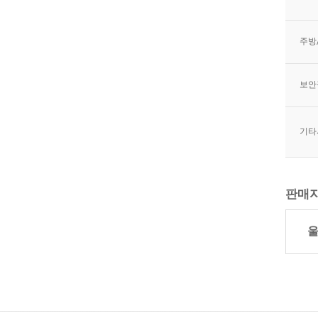
주방
보안
기타
판매자
울