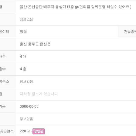
명
울산 온산공단 배후지 통상가 (1층 gs편의점 함께운영 하실수 있어요 )
정보없음
베이터
있음
건물종
울산 울주군 온산읍
대수
4 대
층수
4 층
명주소
정보없음
철
지하철 정보가 없습니다
가능
0000-00-00
정보없음
/공급면적
228 ㎡