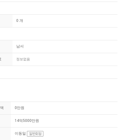
0 개
남서
료
정보없음
액
0만원
14억5000만원
이동일