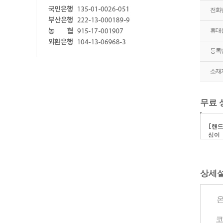
전화
휴대
등록
소재
무료 
상세
온
코