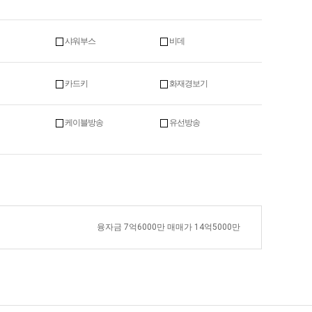
샤워부스
비데
카드키
화재경보기
케이블방송
유선방송
융자금 7억6000만 매매가 14억5000만