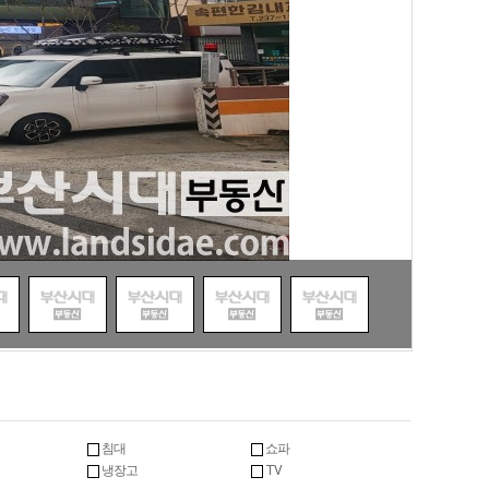
침대
쇼파
냉장고
TV