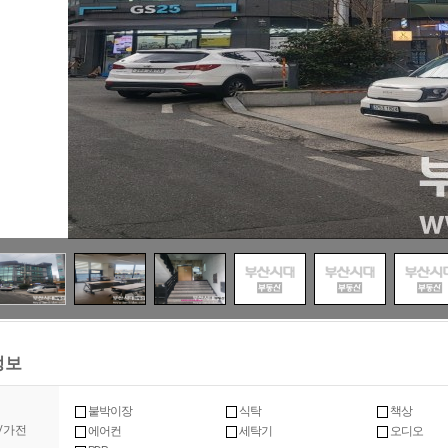
정보
붙박이장
식탁
책상
/가전
에어컨
세탁기
오디오