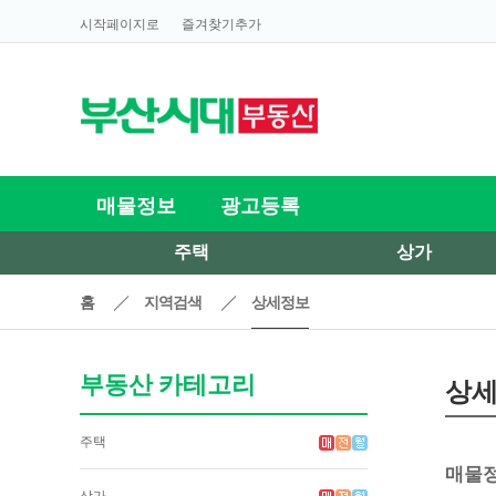
시작페이지로
즐겨찾기추가
매물정보
광고등록
주택
상가
홈
지역검색
상세정보
부동산 카테고리
상
주택
매물