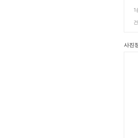
1
건
사진