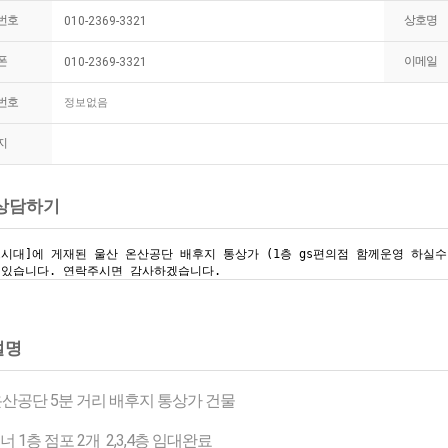
번호
상호명
010-2369-3321
폰
이메일
010-2369-3321
번호
정보없음
지
상담하기
설명
산공단 5분 거리 배후지 통상가 건물
너 1층 점포 2개 2,3,4층 임대완료