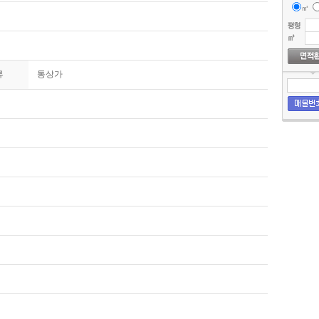
㎡
류
통상가