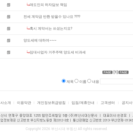
매도인의 하자담보 책임
전세 계약금 반환 받을수 있나요 ????
혹시 계약서는 쓰셨는지요?
양도세에 대하여~~~
임대사업자 거주주택 양도세 비과세
[1]
제목
이름
내용
회사소개
이용약관
개인정보취급방침
입점/제휴안내
고객센터
공지사
Copyright 2026 부산시대 부동산 All rights reserved.