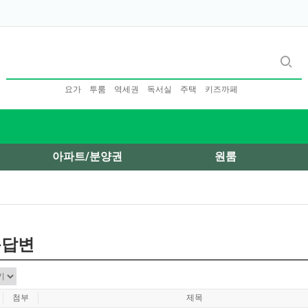
요가
투룸
역세권
독서실
주택
키즈까페
아파트/분양권
원룸
문답변
첨부
제목