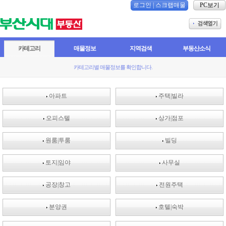
로그인
|
스크랩매물
PC보기
카테고리
매물정보
지역검색
부동산소식
카테고리별 매물정보를 확인합니다.
아파트
주택|빌라
오피스텔
상가|점포
원룸|투룸
빌딩
토지|임야
사무실
공장|창고
전원주택
분양권
호텔|숙박