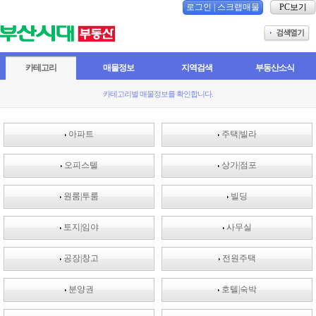
로그인
|
스크랩매물
PC보기
카테고리
매물정보
지역검색
부동산소식
카테고리별 매물정보를 확인합니다.
아파트
주택|빌라
오피스텔
상가|점포
원룸|투룸
빌딩
토지|임야
사무실
공장|창고
전원주택
분양권
호텔|숙박