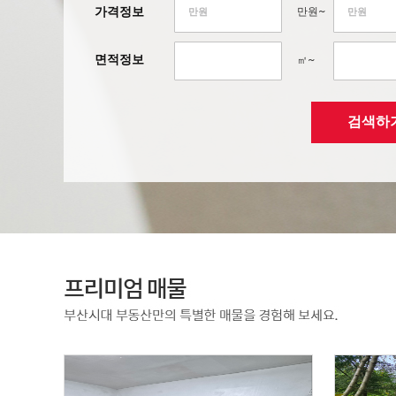
가격정보
만원~
면적정보
㎡~
검색하