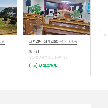
교회임대(상가건물)
단독주택
천동
통영시 인평동
직거래
직거래
경남 통영시 인평동 충무여중맞...
(1층)11
상담후결정