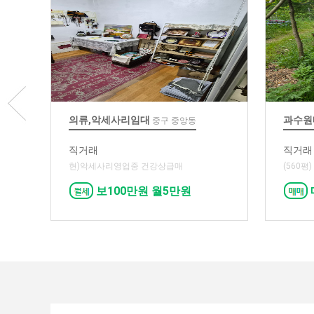
의류,악세사리임대
과수원
중구 중앙동
직거래
직거래
현)악세사리영업중 건강상급매
(560평
보100만원 월5만원