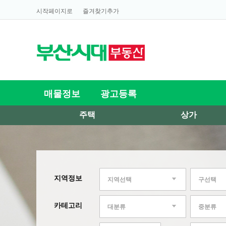
시작페이지로
즐겨찾기추가
매물정보
광고등록
주택
상가
지역정보
지역선택
구선택
카테고리
대분류
중분류