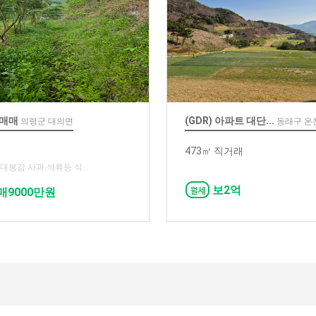
매매
(GDR) 아파트 대단...
의령군 대의면
동래구 온
473㎡ 직거래
) 대봉감.사과.석류등 식...
보2억
매9000만원