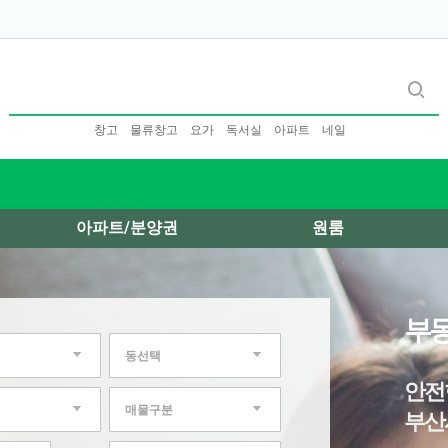
창고
물류창고
요가
독서실
아파트
네일
아파트/분양권
원룸
부동
동선택
안전
매물구분
부산