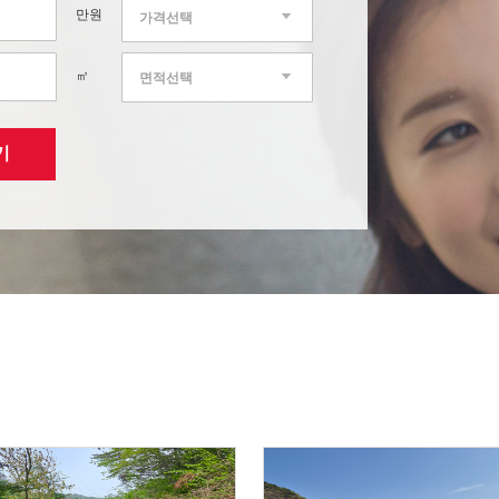
만원
가격선택
㎡
면적선택
기