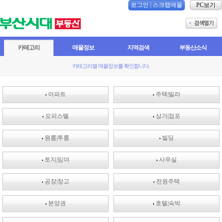
로그인
|
스크랩매물
PC보기
카테고리
매물정보
지역검색
부동산소식
카테고리별 매물정보를 확인합니다.
아파트
주택|빌라
오피스텔
상가|점포
원룸|투룸
빌딩
토지|임야
사무실
공장|창고
전원주택
분양권
호텔|숙박