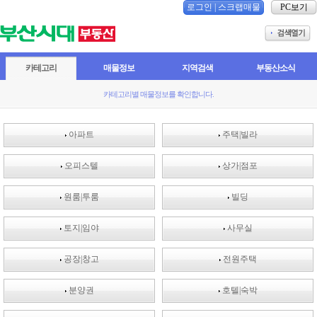
로그인
|
스크랩매물
PC보기
카테고리
매물정보
지역검색
부동산소식
카테고리별 매물정보를 확인합니다.
아파트
주택|빌라
오피스텔
상가|점포
원룸|투룸
빌딩
토지|임야
사무실
공장|창고
전원주택
분양권
호텔|숙박