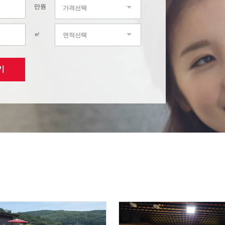
만원
가격선택
㎡
면적선택
기