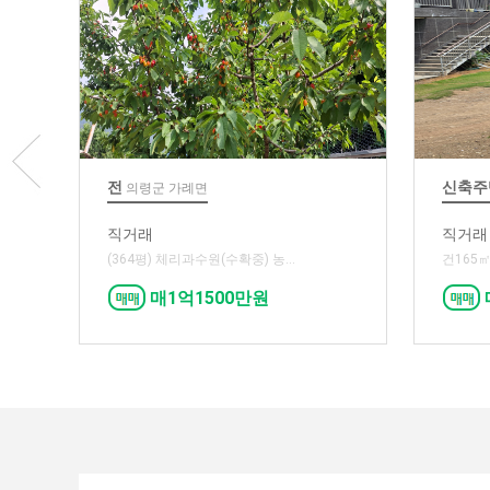
전
신축주
의령군 가례면
직거래
직거래
(364평) 체리과수원(수확중) 농...
건165㎡
매1억1500만원