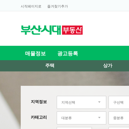
시작페이지로
즐겨찾기추가
매물정보
광고등록
주택
상가
지역정보
지역선택
구선택
카테고리
대분류
중분류