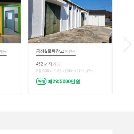
공장&물류창고
(GDR)
삼계동
예천군
452㎡ 직거래
473㎡
2동(330㎡ /122㎡) 30mx11m,고7m...
매2억5000만원