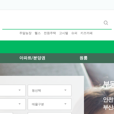
주말농장
헬스
전원주택
고시텔
슈퍼
키즈까페
아파트/분양권
원룸
부동
동선택
안전
매물구분
부산