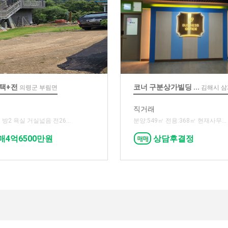
택+전
코너 구분상가빌딩 ...
의령군 부림면
김해시 
직거래
 방2 욕실 거실넓음 전26...
분양:549㎡ 전용:368㎡ 현재사무...
매4억6500만원
상담후결정