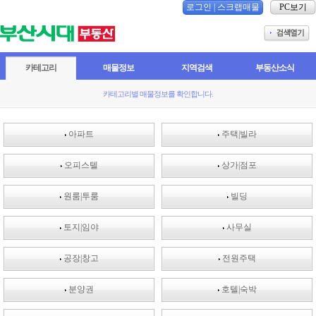
로그인
|
스크랩매물
PC보기
카테고리
매물정보
지역검색
부동산소식
카테고리별 매물정보를 확인합니다.
아파트
주택|빌라
오피스텔
상가|점포
원룸|투룸
빌딩
토지|임야
사무실
공장|창고
전원주택
분양권
호텔|숙박