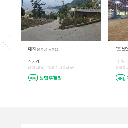
대지
"조선
울릉군 울릉읍
직거래
직거래
(248.35평) / 울릉읍 사동리 69-...
공장용지:
상담후결정