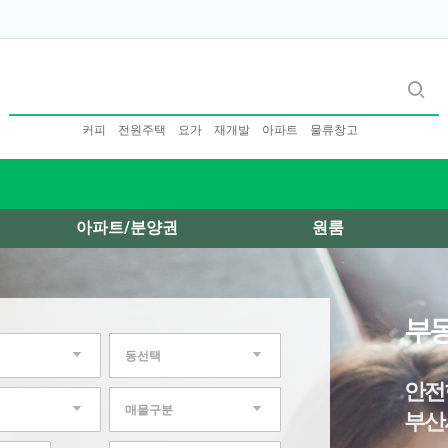
커피
전원주택
요가
재개발
아파트
물류창고
아파트/분양권
원룸
부동
동선택
안전
매물구분
부산