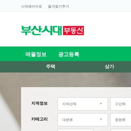
시작페이지로
즐겨찾기추가
매물정보
광고등록
주택
상가
지역정보
지역선택
구선택
카테고리
대분류
중분류