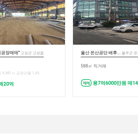
업공장매매"
울산 온산공단 배후...
고성군 고성읍
울주군 
588㎡ 직거래
4,481㎡ 공장건물:1,65...
융7억6000만원 매14억
매20억