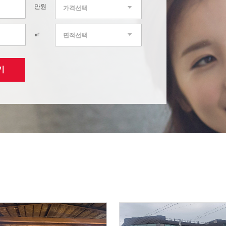
만원
가격선택
㎡
면적선택
기