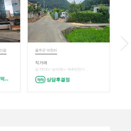
의류,
온산읍
울주군 석천리
직거래
직거래
답:1818㎡ 농막26㎡ 매4억(전기....
현)악세
...
상담후결정