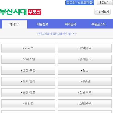
로그인
|
스크랩매물
PC보기
카테고리
매물정보
지역검색
부동산소식
카테고리별 매물정보를 확인합니다.
아파트
주택|빌라
오피스텔
상가|점포
원룸|투룸
빌딩
토지|임야
사무실
공장|창고
전원주택
분양권
호텔|숙박