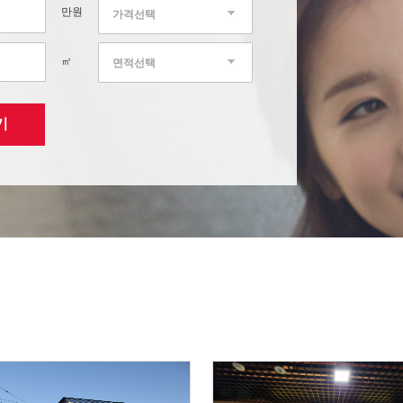
만원
가격선택
㎡
면적선택
기