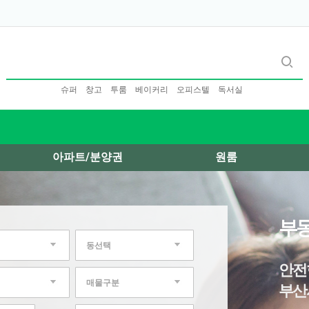
슈퍼
창고
투룸
베이커리
오피스텔
독서실
아파트/분양권
원룸
부동
동선택
안전
매물구분
부산