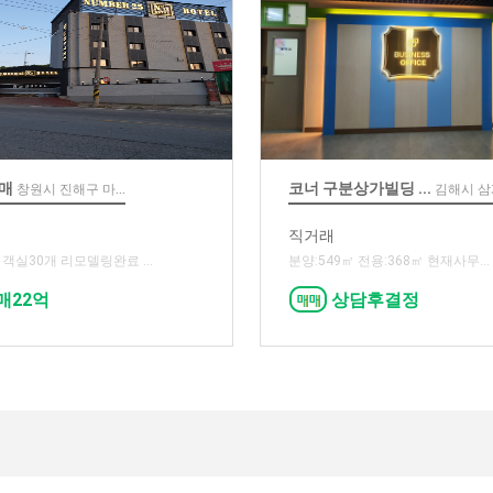
매매
코너 구분상가빌딩 ...
창원시 진해구 마...
김해시 
직거래
객실30개 리모델링완료 ...
분양:549㎡ 전용:368㎡ 현재사무...
매22억
상담후결정