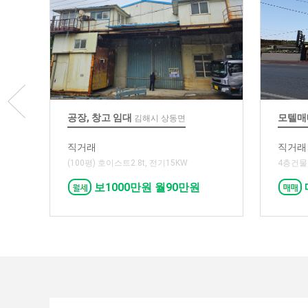
공장, 창고 임대
모텔
김해시 상동면
직거래
직거래
(100평) 호이스트2.8t, 전기15KW
4층건물 
보1000만원 월90만원