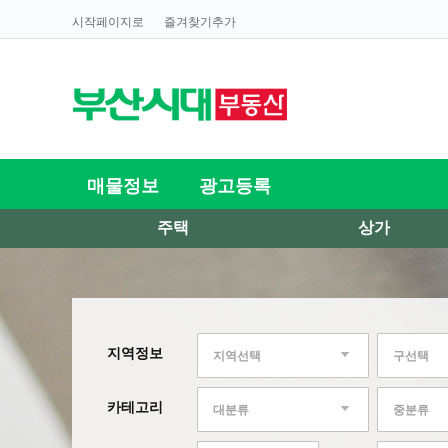
시작페이지로
즐겨찾기추가
매물정보
광고등록
주택
상가
지역정보
지역선택
구선택
카테고리
대분류
중분류