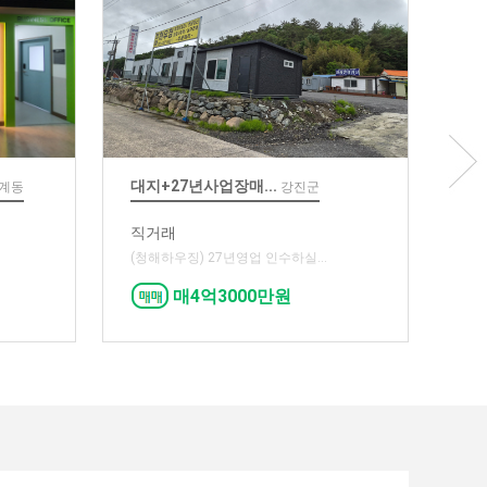
대지+27년사업장매...
울산 온
삼계동
강진군
직거래
588㎡
(청해하우징) 27년영업 인수하실...
융
매4억3000만원