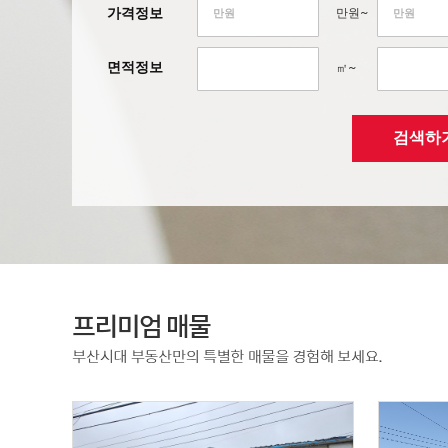
가격정보
만원~
면적정보
㎡~
검색하